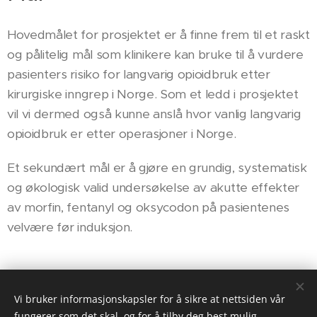
Hovedmålet for prosjektet er å finne frem til et raskt
og pålitelig mål som klinikere kan bruke til å vurdere
pasienters risiko for langvarig opioidbruk etter
kirurgiske inngrep i Norge. Som et ledd i prosjektet
vil vi dermed også kunne anslå hvor vanlig langvarig
opioidbruk er etter operasjoner i Norge.
Et sekundært mål er å gjøre en grundig, systematisk
og økologisk valid undersøkelse av akutte effekter
av morfin, fentanyl og oksycodon på pasientenes
velvære før induksjon.
Vi bruker informasjonskapsler for å sikre at nettsiden vår
fungerer som det skal, og for å tilby deg best mulig